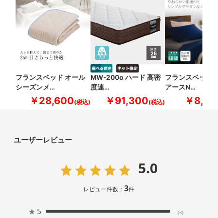
フランスベッド オール
MW-200α ハード 高密
フランスベッド 
シーズンメ…
度連…
アースN…
￥28,600
￥91,300
￥8,80
ユーザーレビュー
5.0
3
レビュー件数：
件
★
5
(3)