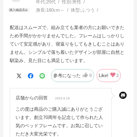
年代:
20代
性別:
男性
身長:
180cm～
体型:
ふつう
配送はスムーズで、組み立ても業者の方にお願いできた
ため手間がかかりませんでした。フレームはしっかりし
ていて安定感があり、寝返りをしてもきしむことはあり
ません。シンプルで落ち着いたデザインが部屋に自然と
馴染み、見た目にも満足しています。
参考になった
0
Like!
2
店舗からの回答
2025.8.19
この度は商品のご購入誠にありがとうござ
います。創立70周年を記念して作られた人
気のベッドフレームです。お気に召してい
ただき大変光栄です。