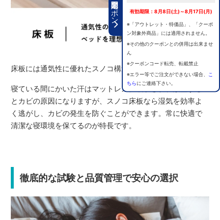
期間限定クーポン
有効期限：8月8日(土)～8月17日(月)
※「アウトレット・特価品」、「クーポ
ン対象外商品」には適用されません。
※その他のクーポンとの併用は出来ませ
ん
※クーポンコード転売、転載禁止
床板には通気性に優れたスノコ構造を採用。
※エラー等でご注文ができない場合、
こ
ちら
にご連絡下さい。
寝ている間にかいた汗はマットレスに吸収され、放置する
とカビの原因になりますが、スノコ床板なら湿気を効率よ
く逃がし、カビの発生を防ぐことができます。常に快適で
清潔な寝環境を保てるのが特長です。
徹底的な試験と品質管理で安心の選択