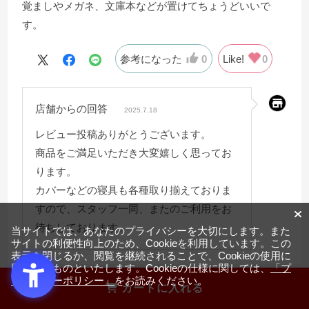
覚ましやメガネ、文庫本などが置けてちょうどいいで
す。
参考になった
0
Like!
0
店舗からの回答
2025.7.18
レビュー投稿ありがとうございます。
商品をご満足いただき大変嬉しく思ってお
ります。
カバーなどの寝具も各種取り揃えておりま
すので、スタッフ一同、またのご利用をお
待ちしております。
当サイトでは、あなたのプライバシーを大切にします。また
サイトの利便性向上のため、Cookieを利用しています。この
表示を閉じるか、閲覧を継続されることで、Cookieの使用に
同意するものといたします。Cookieの仕様に関しては、
「プ
ライバシーポリシー」
をお読みください。
カートに入れる
2023.12.26