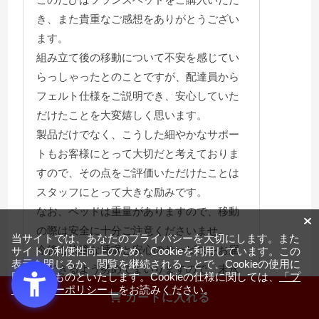
き、また貴重なご感想をありがとうござい
ます。
組み立て後の移動について不安を感じてい
らっしゃったとのことですが、配達員から
フェルト仕様をご説明でき、安心していた
だけたことを大変嬉しく思います。
製品だけでなく、こうした細やかなサポー
トもお客様にとって大切だと考えておりま
すので、その点をご評価いただけたことは
スタッフにとって大きな励みです。
なお、ベッドは重量がありますので、移動
の際は安全に十分ご注意くださいませ。
当サイトでは、あなたのプライバシーを大切にします。また
今後も快適な睡眠と安心のサービスをお届
サイトの利便性向上のため、Cookieを利用しています。この
表示を閉じるか、閲覧を継続されることで、Cookieの使用に
けできるよう努めてまいりますので、末永
同意するものといたします。Cookieの仕様に関しては、
「プ
くご愛用ください。
ライバシーポリシー」
をお読みください。
カートに入れる