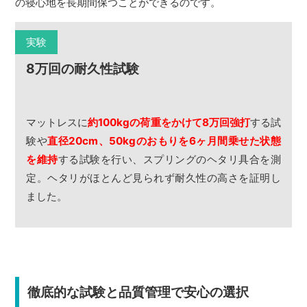
の寝心地を長期間保つことができるのです。
実験
8万回の耐久性試験
マットレスに
約100kgの荷重をかけて8万回強打
する試
験や
直径20cm、50kgのおもりを6ヶ月間乗せた状態
を維持
する試験を行い、スプリングのヘタリ具合を測
定。ヘタリがほとんど見られず耐久性の高さを証明し
ました。
徹底的な試験と品質管理で安心の選択