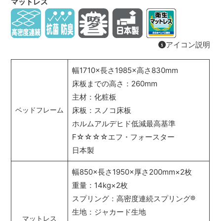
マットレス
アイコン説明
幅1710×長さ1985×高さ830mm
床板までの高さ：260mm
主材：化粧板
床板：スノコ床板
ベッドフレーム
ホルムアルデヒド低減最高基準
F☆☆☆☆エフ・フォースター
日本製
幅850×長さ1950×厚さ200mm×2枚
重量：14kg×2枚
スプリング：高密度連続スプリング
®
生地：ジャカード生地
マットレス