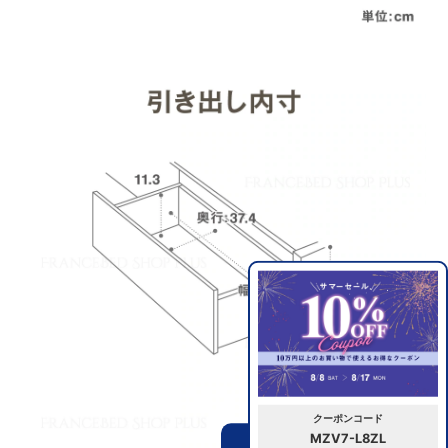
クーポンコード
MZV7-L8ZL