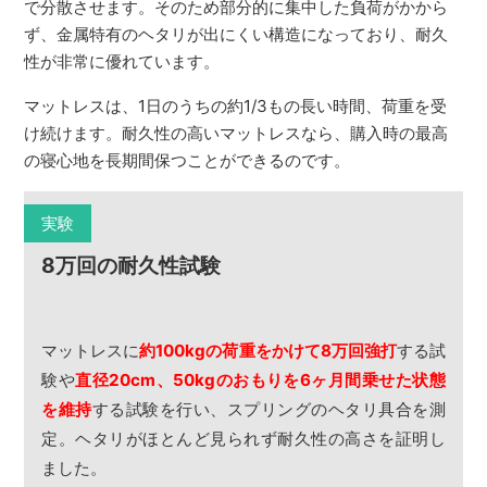
で分散させます。そのため部分的に集中した負荷がかから
ず、金属特有のヘタリが出にくい構造になっており、耐久
性が非常に優れています。
マットレスは、1日のうちの約1/3もの長い時間、荷重を受
け続けます。耐久性の高いマットレスなら、購入時の最高
の寝心地を長期間保つことができるのです。
実験
8万回の耐久性試験
マットレスに
約100kgの荷重をかけて8万回強打
する試
験や
直径20cm、50kgのおもりを6ヶ月間乗せた状態
を維持
する試験を行い、スプリングのヘタリ具合を測
定。ヘタリがほとんど見られず耐久性の高さを証明し
ました。