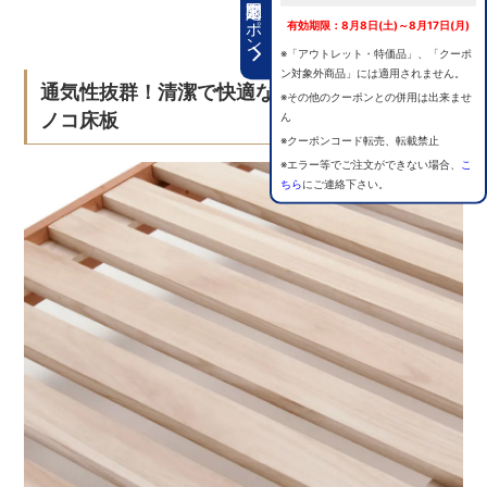
期間限定クーポン
有効期限：8月8日(土)～8月17日(月)
※「アウトレット・特価品」、「クーポ
ン対象外商品」には適用されません。
通気性抜群！清潔で快適な睡眠環境を保つス
※その他のクーポンとの併用は出来ませ
ノコ床板
ん
※クーポンコード転売、転載禁止
※エラー等でご注文ができない場合、
こ
ちら
にご連絡下さい。