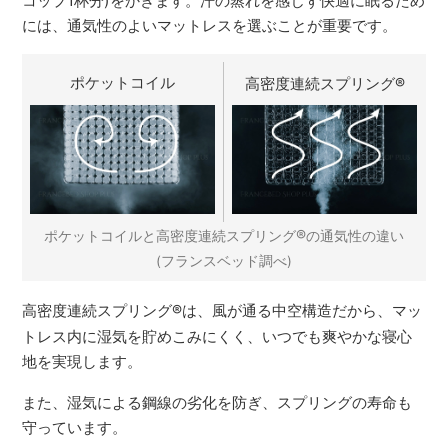
コップ1杯分)をかきます。汗の蒸れを感じず快適に眠るため
には、通気性のよいマットレスを選ぶことが重要です。
ポケットコイル
高密度連続スプリング
®
®
ポケットコイルと高密度連続スプリング
の通気性の違い
(フランスベッド調べ)
高密度連続スプリング
®
は、風が通る中空構造だから、マッ
トレス内に湿気を貯めこみにくく、いつでも爽やかな寝心
地を実現します。
また、湿気による鋼線の劣化を防ぎ、スプリングの寿命も
守っています。