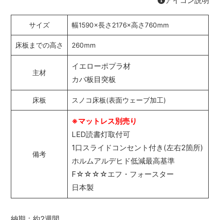
アイコン説明
サイズ
幅1590×長さ2176×高さ760mm
床板までの高さ
260mm
イエローポプラ材
主材
カバ板目突板
床板
スノコ床板(表面ウェーブ加工)
※マットレス別売り
LED読書灯取付可
1口スライドコンセント付き(左右2箇所)
備考
ホルムアルデヒド低減最高基準
F☆☆☆☆エフ・フォースター
日本製
納期：約2週間