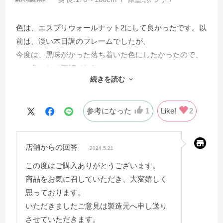
色は、エスプリウォールナット2にして良かったです。以
前は、淡い木目調のフレームでしたが、
今度は、黒味がかった落ち着いた色にしたかったので、
この色にして正解でした。
続きを読む
頭の上の物置くスペースは色々置けて便利です。（スマ
ホ、目覚まし時計、ナイトガード、蚊取り
参考になった
1
Like!
2
ノーマット）
店舗からの回答
少し難点が、マットレスがエアウィーヴマットレスなん
2024.5.21
ですが、すのこの板がツルツルしていて
この度はご購入ありがとうございます。
マットレスが滑って少し動いてしまうのが、難点です。
商品をお気に召していただき、大変嬉しく
思っております。
いただきましたご意見は製造元へ申し送り
させていただきます。