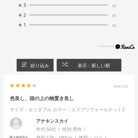
★
3
(0)
★
2
(0)
★
1
(0)
絞り込み
表示：新しい順
2024.5.20
色良し、頭の上の物置き良し
サイズ：セミダブル
カラー：エスプリウォールナット2
アナキンスカイ
年代:
50代
性別:
男性
身長:
176～180cm
体型:
ふつう