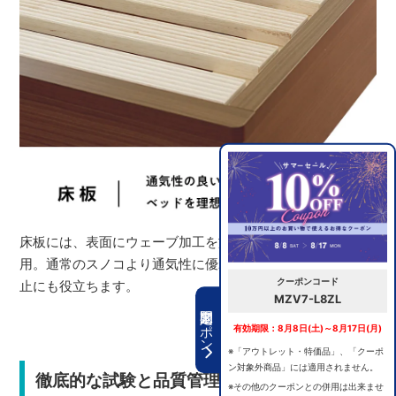
床板には、表面にウェーブ加工を施したスノコ床板を採
用。通常のスノコより通気性に優れ、マットレスのズレ防
クーポンコード
止にも役立ちます。
MZV7-L8ZL
期間限定クーポン
有効期限：8月8日(土)～8月17日(月)
※「アウトレット・特価品」、「クーポ
ン対象外商品」には適用されません。
徹底的な試験と品質管理で安心の選択
※その他のクーポンとの併用は出来ませ