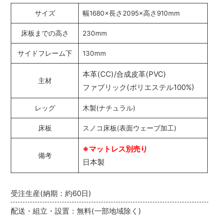
サイズ
幅1680×長さ2095×高さ910mm
床板までの高さ
230mm
サイドフレーム下
130mm
本革(CC)/合成皮革(PVC)
主材
ファブリック(ポリエステル100%)
レッグ
木製(ナチュラル)
床板
スノコ床板(表面ウェーブ加工)
※マットレス別売り
備考
日本製
受注生産(納期：約60日)
配送・組立・設置：無料(一部地域除く)