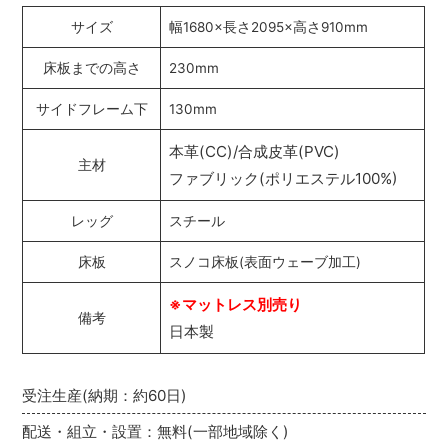
サイズ
幅1680×長さ2095×高さ910mm
床板までの高さ
230mm
サイドフレーム下
130mm
本革(CC)/合成皮革(PVC)
主材
ファブリック(ポリエステル100%)
レッグ
スチール
床板
スノコ床板(表面ウェーブ加工)
※マットレス別売り
備考
日本製
受注生産(納期：約60日)
配送・組立・設置：無料(一部地域除く)