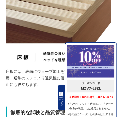
床板には、表面にウェーブ加工を施したスノコ床板を採
用。通常のスノコより通気性に優れ、マットレスのズレ防
クーポンコード
止にも役立ちます。
MZV7-L8ZL
期間限定クーポン
有効期限：8月8日(土)～8月17日(月)
※「アウトレット・特価品」、「クーポ
ン対象外商品」には適用されません。
徹底的な試験と品質管理で安心の選択
※その他のクーポンとの併用は出来ませ