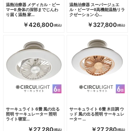
温熱治療器 メディカル・ビー
温熱治療器 スーパージュエ
マーⅡ 身体の深部までじんわ
ル・ビーマーⅡ高機能温熱リラ
り届く温熱 家…
クゼーション 心…
￥426,800
￥327,800
サーキュライト 6畳 風の出る
サーキュライト 6畳 木目調 ウ
照明 サーキュレーター 照明
ッド 風の出る照明 サーキュレ
ライト寝室…
ーター …
￥27,280
￥27,280