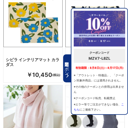
クーポンコード
MZV7-L8ZL
シビラ インテリアマット カラ
シビラ インテリアマット マド
期間限定クーポン
ダス
リッド
有効期限：8月8日(土)～8月17日(月)
￥10,450
￥8,250
※「アウトレット・特価品」、「クーポ
ン対象外商品」には適用されません。
※その他のクーポンとの併用は出来ませ
ん
※クーポンコード転売、転載禁止
※エラー等でご注文ができない場合、
こ
ちら
にご連絡下さい。