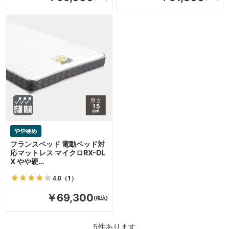
フランスベッド 電動ベッド対
応マットレス マイクロRX-DL
X やや硬…
4.0
（1）
￥69,300
5
件あります