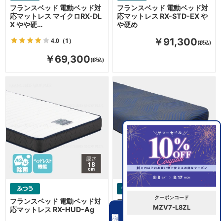
フランスベッド 電動ベッド対
フランスベッド 電動ベッド対
応マットレス マイクロRX-DL
応マットレス RX-STD-EX や
X やや硬…
や硬め
4.0
（1）
￥91,300
￥69,300
クーポンコード
フランスベッド 電動ベッド対
フランスベッド 電動ベッド対
MZV7-L8ZL
応マットレス RX-HUD-Ag
応マットレス やや硬め 3層構
期間限定クーポン
造 ハードウ…