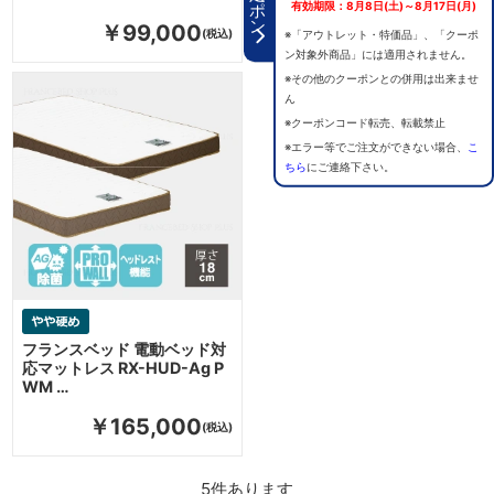
有効期限：8月8日(土)～8月17日(月)
￥99,000
￥143,000
※「アウトレット・特価品」、「クーポ
ン対象外商品」には適用されません。
※その他のクーポンとの併用は出来ませ
ん
※クーポンコード転売、転載禁止
※エラー等でご注文ができない場合、
こ
ちら
にご連絡下さい。
フランスベッド 電動ベッド対
応マットレス RX-HUD-Ag P
WM …
￥165,000
5
件あります