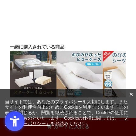
一緒に購入されている商品
当サイトでは、あなたのプライバシーを大切にします。また
フランスベッド 電動ベ
フランスベッド のびの
フランスベッド 
サイトの利便性向上のため、Cookieを利用しています。この
ッド用 寝…
びぴった …
びぴった …
表示を閉じるか、閲覧を継続されることで、Cookieの使用に
同意するものといたします。Cookieの仕様に関しては、
「プ
￥44,000
￥5,500
￥16,50
ライバシーポリシー」
をお読みください。
カートに入れる