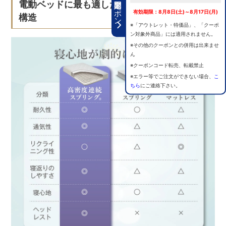
期間限定クーポン
電動ベッドに最も適した、唯一のマットレス
有効期限：8月8日(土)～8月17日(月)
構造
※「アウトレット・特価品」、「クーポ
ン対象外商品」には適用されません。
※その他のクーポンとの併用は出来ませ
ん
※クーポンコード転売、転載禁止
※エラー等でご注文ができない場合、
こ
ちら
にご連絡下さい。