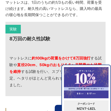
マットレスは、1日のうちの約1/3もの長い時間、荷重を受
け続けます。耐久性の高いマットレスなら、購入時の最高
の寝心地を長期間保つことができるのです。
実験
8万回の耐久性試験
マットレスに
約100kgの荷重をかけて8万回強打
する試
験や
直径20cm、50kgのおもりを6ヶ月間乗せた状態
を維持
する試験を行い、スプリングのヘタリ具合を測
定。ヘタリがほとんど見られず耐久性の高さを証明し
ました。
クーポンコード
MZV7-L8ZL