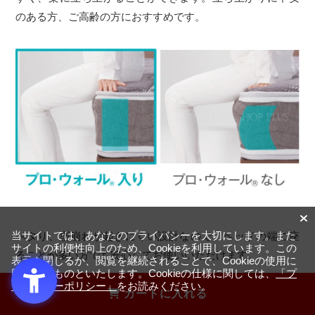
のある方、ご高齢の方におすすめです。
ヘタり、型崩れが起きにくい設計なので、ベッドの端に座
当サイトでは、あなたのプライバシーを大切にします。また
サイトの利便性向上のため、Cookieを利用しています。この
ることが多い方でも安心してお使いいただけます。
表示を閉じるか、閲覧を継続されることで、Cookieの使用に
同意するものといたします。Cookieの仕様に関しては、
「プ
ライバシーポリシー」
をお読みください。
カートに入れる