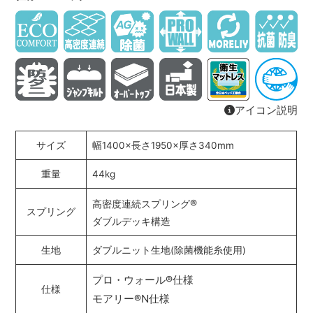
アイコン説明
サイズ
幅1400×長さ1950×厚さ340mm
重量
44kg
®
高密度連続スプリング
スプリング
ダブルデッキ構造
生地
ダブルニット生地(除菌機能糸使用)
プロ・ウォール
®
仕様
仕様
モアリー
®
N仕様