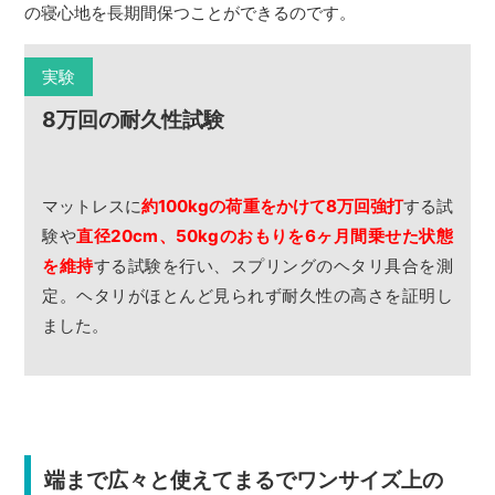
の寝心地を長期間保つことができるのです。
実験
8万回の耐久性試験
マットレスに
約100kgの荷重をかけて8万回強打
する試
験や
直径20cm、50kgのおもりを6ヶ月間乗せた状態
を維持
する試験を行い、スプリングのヘタリ具合を測
定。ヘタリがほとんど見られず耐久性の高さを証明し
ました。
端まで広々と使えてまるでワンサイズ上の