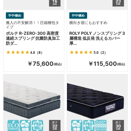
搬入の不安解消！！圧縮梱包タ
横向き寝にもおすすめ
イプ
ポルテ R-ZERO-300 高密度
ROLY POLY ノンスプリング 3
連続スプリング 抗菌防臭加工
層構造 低反発 洗えるカバー
防ダ…
厚…
4.8
（8）
5.0
（2）
￥75,600
￥115,500