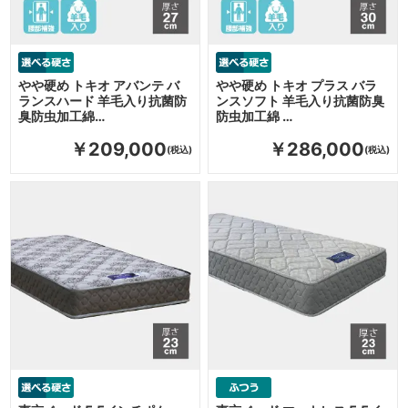
やや硬め トキオ アバンテ バ
やや硬め トキオ プラス バラ
ランスハード 羊毛入り抗菌防
ンスソフト 羊毛入り抗菌防臭
臭防虫加工綿…
防虫加工綿 …
￥209,000
￥286,000