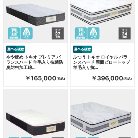
やや硬め トキオ プレミア バ
ふつう トキオ ロイヤル バラ
ランスハード 羊毛入り抗菌防
ンスハード 両面ピロートップ
臭防虫加工綿…
羊毛入り抗…
￥165,000
￥396,000