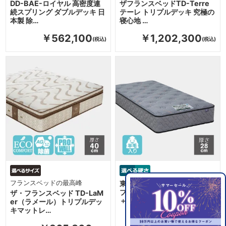
DD-BAE-ロイヤル 高密度連
ザフランスベッドTD-Terre
続スプリング ダブルデッキ 日
テーレ トリプルデッキ 究極の
本製 除…
寝心地 …
￥562,100
￥1,202,300
フランスベッドの最高峰
東京ベッド マットレス レヴセ
ブン ハイエスト ソフト 羊毛
ザ・フランスベッド TD-LaM
＋ソフトタ…
er（ラメール）トリプルデッ
キマットレ…
￥154,000