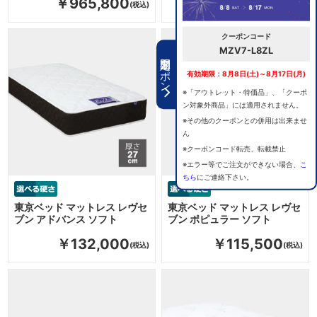
￥965,800
クーポンコード
MZV7-L8ZL
期間限定クーポン
有効期限：8月8日(土)～8月17日(月)
※「アウトレット・特価品」、「クーポ
ン対象外商品」には適用されません。
※その他のクーポンとの併用は出来ませ
ん
※クーポンコード転売、転載禁止
※エラー等でご注文ができない場合、
こ
ちら
にご連絡下さい。
東京ベッド マットレス レヴセ
東京ベッド マットレス レヴセ
ブン アドバンス ソフト
ブン ポピュラー ソフト
￥132,000
￥115,500