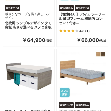
緩やかなカーブを描く美しいデ
【在庫限り】 バイカラー クー
ザイン
ル 薄型フレーム 機能的 コン
セント付き…
北欧風 シンプルデザイン タモ
突板 高さが選べる スノコ床板
4.0
（1）
￥64,900
￥66,000