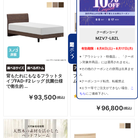
クーポンコード
MZV7-L8ZL
期間限定クーポン
有効期限：8月8日(土)～8月17日(月)
※「アウトレット・特価品」、「クーポ
ン対象外商品」には適用されません。
※その他のクーポンとの併用は出来ませ
ん
背もたれにもなるフラットタ
フランスベッド ベッドフレー
イプFAD-F2 レッグ 抗菌仕様
ム ポメロ01F
※クーポンコード転売、転載禁止
で衛生的 …
※エラー等でご注文ができない場合、
こ
ちら
にご連絡下さい。
5.0
（1）
￥93,500
￥96,800