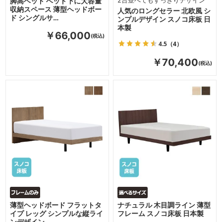
脚高ベッド ベッド下に大容量
2台並べてもすっきりデザイン
収納スペース 薄型ヘッドボー
人気のロングセラー 北欧風 シ
ド シングルサ…
ンプルデザイン スノコ床板 日
本製
￥66,000
4.5
（4）
￥70,400
薄型ヘッドボード フラットタ
ナチュラル 木目調ライン 薄型
イプ レッグ シンプルな縦ライ
フレーム スノコ床板 日本製
ンデザイン …