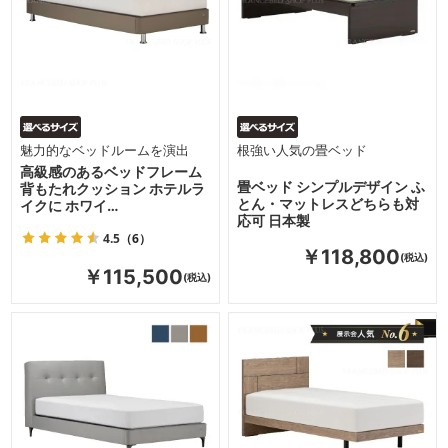
魅力的なベッドルームを演出
根強い人気の畳ベッド
高級感のあるベッドフレーム
畳ベッド シンプルデザイン ふ
背もたれクッション ホテルラ
とん・マットレスどちらも対
イクに ホワイ…
応可 日本製
4.5
（6）
￥118,800
￥115,500