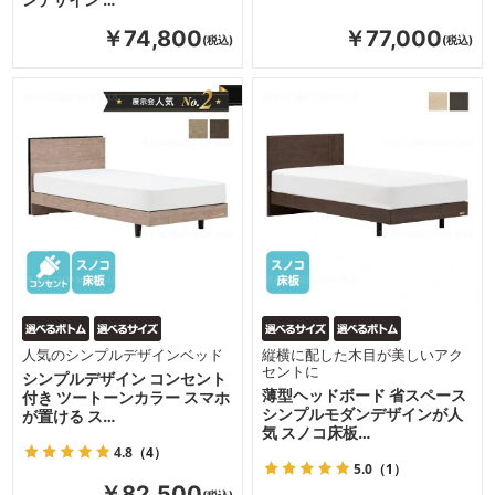
￥74,800
￥77,000
人気のシンプルデザインベッド
縦横に配した木目が美しいアク
セントに
シンプルデザイン コンセント
薄型ヘッドボード 省スペース
付き ツートーンカラー スマホ
シンプルモダンデザインが人
が置ける ス…
気 スノコ床板…
4.8
（4）
5.0
（1）
￥82,500