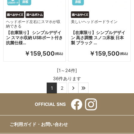
ヘッドボード左右にスマホが収
美しいヘッドボードライン
納できる
【在庫限り】 シンプルデザイ
【在庫限り】シンプルデザイ
ン スマホ収納 USBポート付き
ン 高さ調整 スノコ床板 日本
抗菌仕様…
製 ブラック …
￥159,500
￥159,500
[1～24件]
36
件あります
1
2
OFFICIAL SNS
ご利用ガイド・お問い合わせ