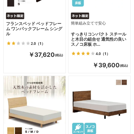
フランスベッド ベッドフレー
簡単組み立てで安心
ム ワンパックフレーム シング
ル
すっきりコンパクト スチール
と木目の組合せ 通気性の良い
2.0
（1）
スノコ床板 ホ…
4.0
（1）
￥37,620
￥39,600