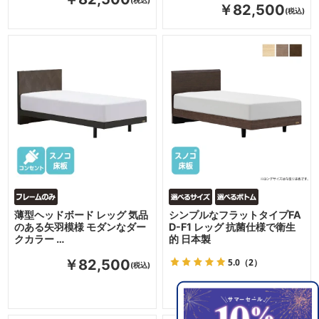
￥82,500
薄型ヘッドボード レッグ 気品
シンプルなフラットタイプFA
のある矢羽模様 モダンなダー
D-F1 レッグ 抗菌仕様で衛生
クカラー …
的 日本製
5.0
（2）
￥82,500
￥93,500