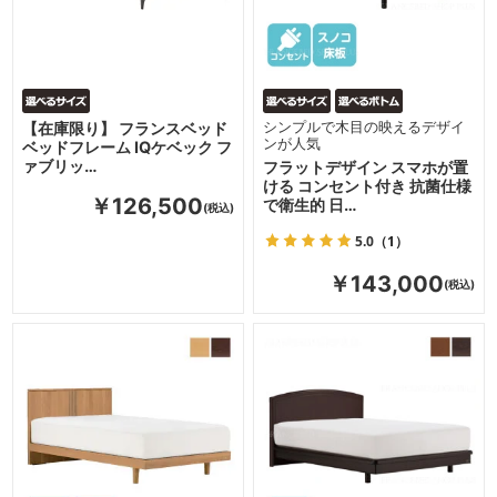
【在庫限り】 フランスベッド
シンプルで木目の映えるデザイ
ンが人気
ベッドフレーム IQケベック フ
ァブリッ…
フラットデザイン スマホが置
ける コンセント付き 抗菌仕様
￥126,500
で衛生的 日…
5.0
（1）
￥143,000