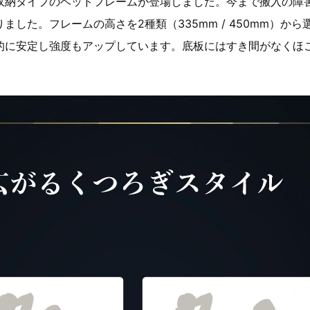
収納タイプのベッドフレームが登場しました。今まで搬入の障
した。フレームの高さを2種類（335mm / 450mm）か
的に安定し強度もアップしています。底板にはすき間がなくほ