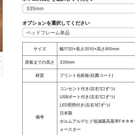
オプションを選択してください
サイズ
幅1720×長さ2010×高さ910mm
床板までの高さ
335mm
材質
プリント化粧板(抗菌コート)
コンセント付き(左右1口ずつ)
USBポート付き(左右1口ずつ)
LED照明付き(左右1灯ずつ)
日本製
備考
ホルムアルデヒド低減最高基準F☆☆☆
ォースター