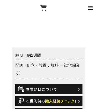
納期：約2週間
配送・組立・設置：無料(一部地域除
く)