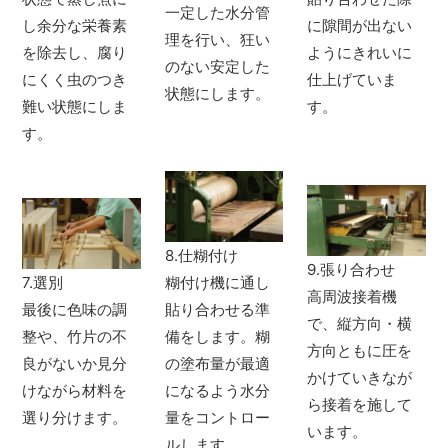
一定した水分管
し余分な栄養素
に隙間が出ない
理を行い、狂い
を除去し、腐り
ようにきれいに
のない安定した
にくく虫のつき
仕上げていま
状態にします。
難い状態にしま
す。
す。
8.仕糊付け
9.張り合わせ
7.選別
糊付け機に通し
高周波接着機
最後に色味の調
貼り合わせる準
で、縦方向・横
整や、竹片の不
備をします。糊
方向ともに圧を
良がないか見分
の塗布量が最適
かけていきなが
けながら材料を
になるよう水分
ら接着を施して
選り分けます。
量をコントロー
います。
ルします。