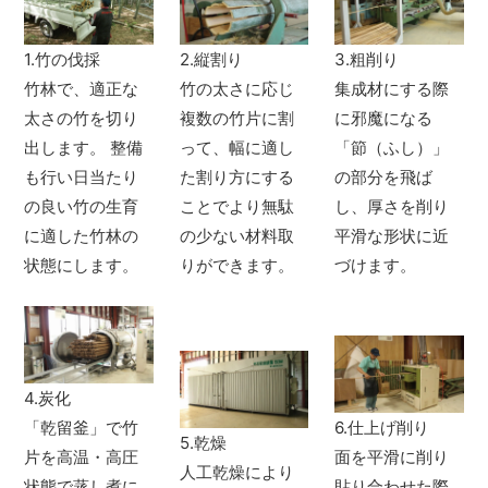
1.竹の伐採
2.縦割り
3.粗削り
竹林で、適正な
竹の太さに応じ
集成材にする際
太さの竹を切り
複数の竹片に割
に邪魔になる
出します。 整備
って、幅に適し
「節（ふし）」
も行い日当たり
た割り方にする
の部分を飛ば
の良い竹の生育
ことでより無駄
し、厚さを削り
に適した竹林の
の少ない材料取
平滑な形状に近
状態にします。
りができます。
づけます。
4.炭化
「乾留釜」で竹
6.仕上げ削り
5.乾燥
片を高温・高圧
面を平滑に削り
人工乾燥により
状態で蒸し煮に
貼り合わせた際