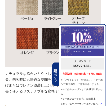
クーポンコード
MZV7-L8ZL
期間限定クーポン
ナチュラルな風合いとやさしい座り心地が、リビングや書
有効期限：8月8日(土)～8月17日(月)
斎、来客時にも快適な空間を演出します。 抗菌オイル仕上
※「アウトレット・特価品」、「クーポ
ン対象外商品」には適用されません。
げまたはウレタン塗装仕上げから選べる、環境にやさしく
※その他のクーポンとの併用は出来ませ
長く使えるサステナブルな座椅子です。
ん
※クーポンコード転売、転載禁止
※エラー等でご注文ができない場合、
こ