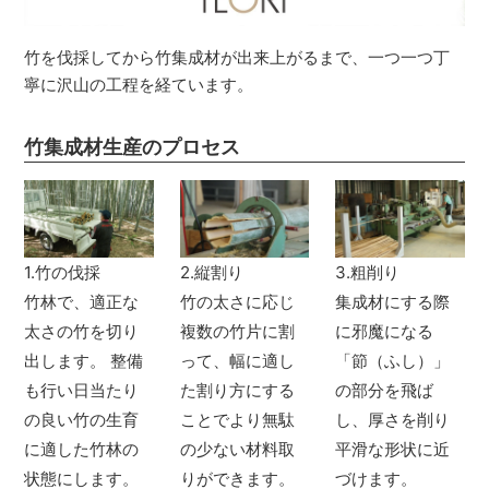
竹を伐採してから竹集成材が出来上がるまで、一つ一つ丁
寧に沢山の工程を経ています。
竹集成材生産のプロセス
1.竹の伐採
2.縦割り
3.粗削り
竹林で、適正な
竹の太さに応じ
集成材にする際
太さの竹を切り
複数の竹片に割
に邪魔になる
出します。 整備
って、幅に適し
「節（ふし）」
も行い日当たり
た割り方にする
の部分を飛ば
の良い竹の生育
ことでより無駄
し、厚さを削り
に適した竹林の
の少ない材料取
平滑な形状に近
状態にします。
りができます。
づけます。