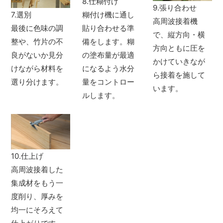
8.仕糊付け
9.張り合わせ
7.選別
糊付け機に通し
高周波接着機
最後に色味の調
貼り合わせる準
で、縦方向・横
整や、竹片の不
備をします。糊
方向ともに圧を
良がないか見分
の塗布量が最適
かけていきなが
けながら材料を
になるよう水分
ら接着を施して
選り分けます。
量をコントロー
います。
ルします。
10.仕上げ
高周波接着した
集成材をもう一
度削り、厚みを
均一にそろえて