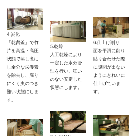
4.炭化
「乾留釜」で竹
6.仕上げ削り
5.乾燥
片を高温・高圧
面を平滑に削り
人工乾燥により
状態で蒸し煮に
貼り合わせた際
一定した水分管
し余分な栄養素
に隙間が出ない
理を行い、狂い
を除去し、腐り
ようにきれいに
のない安定した
にくく虫のつき
仕上げていま
状態にします。
難い状態にしま
す。
す。