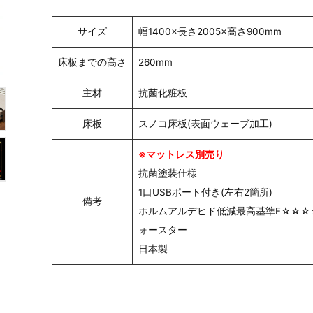
サイズ
幅1400×長さ2005×高さ900mm
床板までの高さ
260mm
主材
抗菌化粧板
床板
スノコ床板(表面ウェーブ加工)
※マットレス別売り
抗菌塗装仕様
1口USBポート付き(左右2箇所)
備考
ホルムアルデヒド低減最高基準F☆☆☆
ォースター
日本製