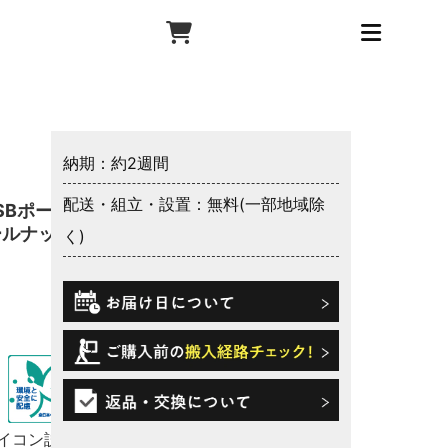
納期：約2週間
配送・組立・設置：無料(一部地域除
SBポート
ールナット
く)
イコン説明