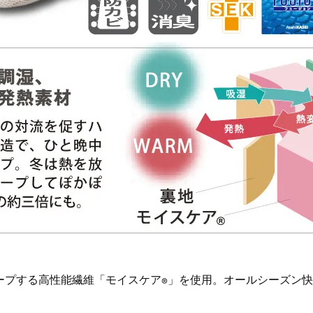
ープする高性能繊維「モイスケア
」を使用。オールシーズン快
®