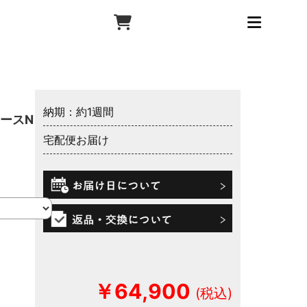
納期：約1週間
ースN オ
宅配便お届け
￥64,900