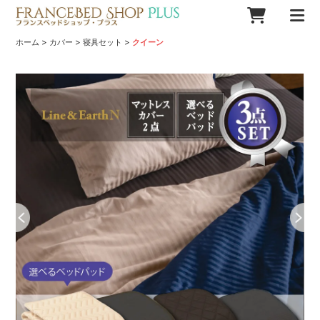
>
>
>
ホーム
カバー
寝具セット
クイーン