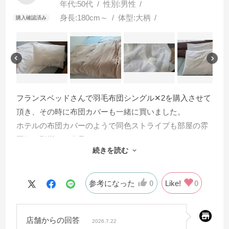
年代:
50代
性別:
男性
身長:
180cm～
体型:
大柄
フランスベッドさんで羽毛布団シングル✕2を購入させて
頂き、その時に布団カバーも一緒に買いました。
ホテルの布団カバーのようで同色ストライプも部屋の雰
囲気に影響なく上品です。
続きを読む
それより、今まで使ってたカバーに比べて使い心地がし
っとり肌馴染みが良くカバーの装着ホックが便利です。
ファスナーの位置も最高に使い易くて色違いでリピート
参考になった
0
Like!
0
しました。
併せて枕カバーもお揃いで使い心地が良いです！
店舗からの回答
2026.7.22