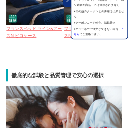
ン対象外商品」には適用されません。
※その他のクーポンとの併用は出来ませ
ん
※クーポンコード転売、転載禁止
フランスベッド ライン&アー
フランスベッド ライン&アー
フ
※エラー等でご注文ができない場合、
こ
ちら
にご連絡下さい。
スN ピロケース
スN マットレスカバー
ス
徹底的な試験と品質管理で安心の選択