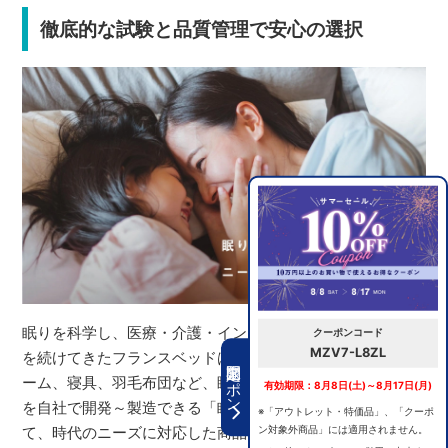
徹底的な試験と品質管理で安心の選択
眠りを科学し、医療・介護・インテリアの分野で研究開発
クーポンコード
MZV7-L8ZL
を続けてきたフランスベッドは、マットレス、ベッドフレ
期間限定クーポン
ーム、寝具、羽毛布団など、睡眠環境をつくる全ての商品
有効期限：8月8日(土)～8月17日(月)
を自社で開発～製造できる「眠りの総合メーカー」とし
※「アウトレット・特価品」、「クーポ
ン対象外商品」には適用されません。
て、時代のニーズに対応した商品をつくり続けています。