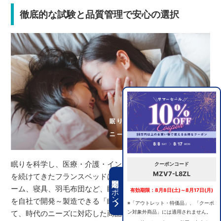
徹底的な試験と品質管理で安心の選択
眠りを科学し、医療・介護・インテリアの分野で研究開発
クーポンコード
MZV7-L8ZL
を続けてきたフランスベッドは、マットレス、ベッドフレ
期間限定クーポン
ーム、寝具、羽毛布団など、睡眠環境をつくる全ての商品
有効期限：8月8日(土)～8月17日(月)
を自社で開発～製造できる「眠りの総合メーカー」とし
※「アウトレット・特価品」、「クーポ
ン対象外商品」には適用されません。
て、時代のニーズに対応した商品をつくり続けています。