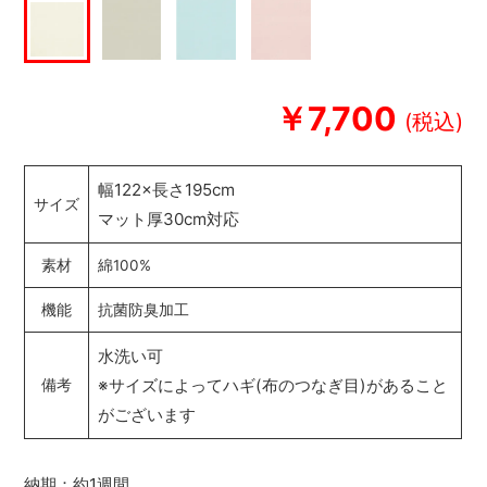
￥7,700
幅122×長さ195cm
サイズ
マット厚30cm対応
素材
綿100%
機能
抗菌防臭加工
水洗い可
※サイズによってハギ(布のつなぎ目)があること
備考
がございます
納期：約1週間