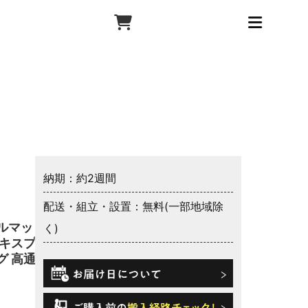
納期：約2週間
配送・組立・設置：無料(一部地域除
ルマット
く)
ッキスプリ
グ 高通気