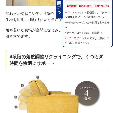
期間限定クーポン
有効期限：8月8日(土)～8月17日(月)
※「アウトレット・特価品」、「クーポ
やわらかな風合いで、季節を問わず心地よいファブリック
ン対象外商品」には適用されません。
生地を採用。肌触りがよく長時間座っても快適です。
※その他のクーポンとの併用は出来ませ
ん
落ち着いた表情が空間になじみ、ソファとしての上質感も
※クーポンコード転売、転載禁止
引き立てます。
※エラー等でご注文ができない場合、
こ
ちら
にご連絡下さい。
4段階の角度調整リクライニングで、くつろぎ
時間を快適にサポート