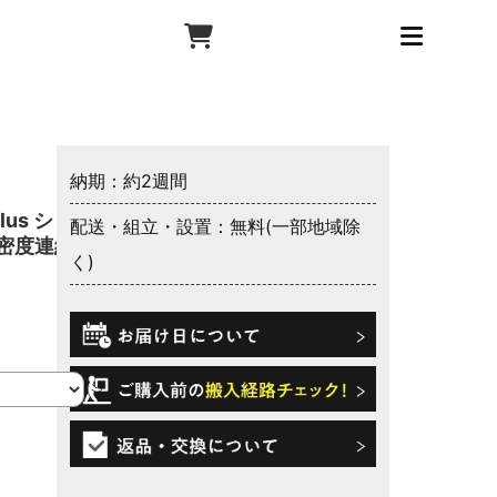
納期：約2週間
us ショ
配送・組立・設置：無料(一部地域除
高密度連続
く)