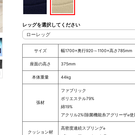
レッグを選択してください
サイズ
幅1700×奥行920～1100×高さ785mm
座面の高さ
375mm
本体重量
44kg
ファブリック
ポリエステル79%
張材
綿19%
アクリル2%(除菌機能糸アグリーザ
使
®
高密度連続スプリング
®
クッション材