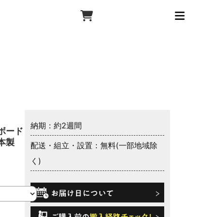
納期：約2週間
ボード フ
本製
配送・組立・設置：無料(一部地域除
く)