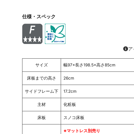
仕様・スペック
ア
サイズ
幅97×長さ198.5×高さ85cm
床板までの高さ
26cm
サイドフレーム下
17.2cm
主材
化粧板
床板
スノコ床板
※マットレス別売り