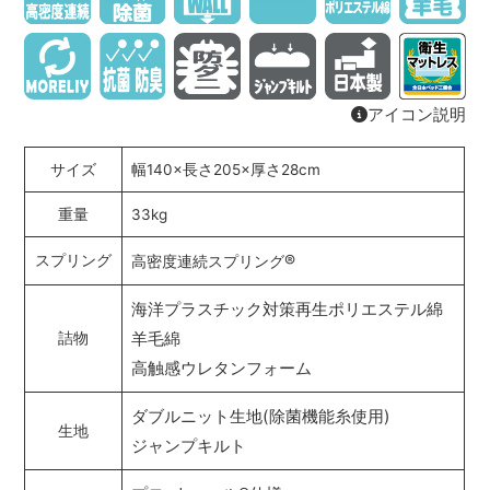
アイコン説明
サイズ
幅140×長さ205×厚さ28cm
重量
33kg
®
スプリング
高密度連続スプリング
海洋プラスチック対策再生ポリエステル綿
羊毛綿
詰物
高触感ウレタンフォーム
ダブルニット生地(除菌機能糸使用)
生地
ジャンプキルト