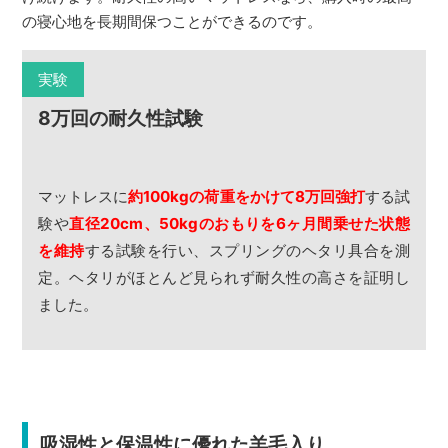
の寝心地を長期間保つことができるのです。
実験
8万回の耐久性試験
マットレスに
約100kgの荷重をかけて8万回強打
する試
験や
直径20cm、50kgのおもりを6ヶ月間乗せた状態
を維持
する試験を行い、スプリングのヘタリ具合を測
定。ヘタリがほとんど見られず耐久性の高さを証明し
ました。
吸湿性と保温性に優れた羊毛入り