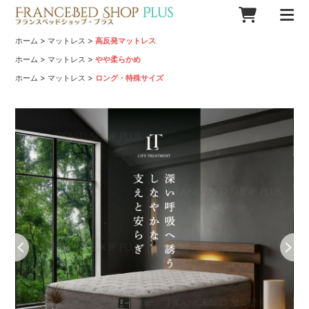
>
>
ホーム
マットレス
高反発マットレス
>
>
ホーム
マットレス
やや柔らかめ
>
>
ホーム
マットレス
ロング・特殊サイズ