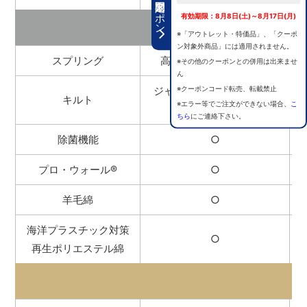
期間限定クーポン
有効期限：8月8日(土)～8月17日(月)
※「アウトレット・特価品」、「クーポ
ン対象外商品」には適用されません。
スプリング
高密度連続スプリング
®
※その他のクーポンとの併用は出来ませ
ん
※クーポンコード転売、転載禁止
ジャンプキルト（スラッシ
キルト
※エラー等でご注文ができない場合、
こ
ュ）
ちら
にご連絡下さい。
除菌機能
○
プロ・ウォール
®
○
羊毛綿
○
海洋プラスチック対策
○
再生ポリエステル綿