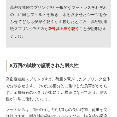
高密度連続スプリング
®
と一般的なマットレスそれぞれ
の上に同じフェルトを敷き、水を含ませたシーツをか
ぶせてどちらが早く乾くか比較したところ、高密度連
続スプリング
®
の方が
2倍以上早く乾く
ことが証明され
ました。
8万回の試験で証明された耐久性
高密度連続スプリング
®
は、荷重を繋がったスプリング全体
で分散させます。そのため部分的に集中した負荷がかから
ず、金属特有のヘタリが出にくい構造になっており、耐久
性が非常に優れています。
マットレスは、1日のうちの約1/3もの長い時間、荷重を受
け続けます。耐久性の高いマットレスなら、購入時の最高