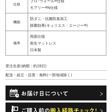
プロ･ウォール
®
仕様
仕様
モアリー
®
N仕様
防ダニ・抗菌防臭加工
機能
除菌効果(キュリエス・エージー
®
)
両面仕様
衛生マットレス
備考
日本製
受注生産(納期：約28日)
配送・組立・設置：無料(一部地域除く)