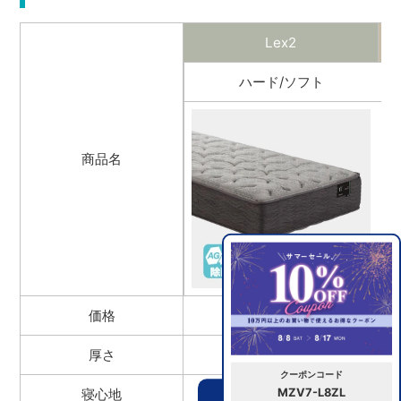
Lex2
ハード/ソフト
商品名
価格
￥242,000～
厚さ
28cm
クーポンコード
MZV7-L8ZL
寝心地
硬め/柔らかめ