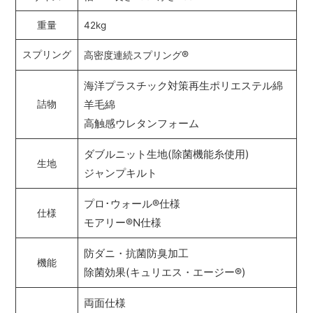
重量
42kg
®
スプリング
高密度連続スプリング
海洋プラスチック対策再生ポリエステル綿
羊毛綿
詰物
高触感ウレタンフォーム
ダブルニット生地(除菌機能糸使用)
生地
ジャンプキルト
プロ･ウォール
®
仕様
仕様
モアリー
®
N仕様
防ダニ・抗菌防臭加工
機能
除菌効果(キュリエス・エージー
®
)
両面仕様