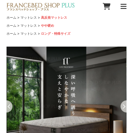
>
>
ホーム
マットレス
高反発マットレス
>
>
ホーム
マットレス
やや硬め
>
>
ホーム
マットレス
ロング・特殊サイズ