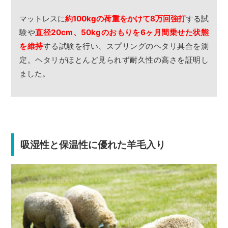
マットレスに
約100kgの荷重をかけて8万回強打
する試
験や
直径20cm、50kgのおもりを6ヶ月間乗せた状態
を維持
する試験を行い、スプリングのヘタリ具合を測
定。ヘタリがほとんど見られず耐久性の高さを証明し
ました。
吸湿性と保温性に優れた羊毛入り