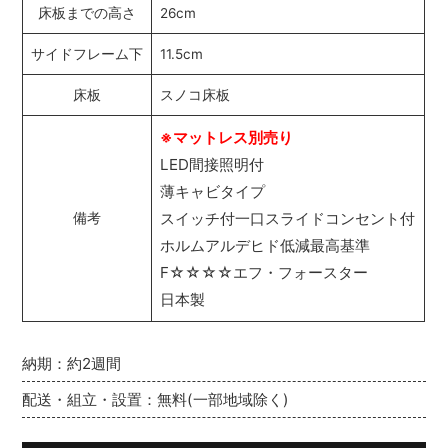
床板までの高さ
26cm
サイドフレーム下
11.5cm
床板
スノコ床板
※マットレス別売り
LED間接照明付
薄キャビタイプ
スイッチ付一口スライドコンセント付
備考
ホルムアルデヒド低減最高基準
F☆☆☆☆エフ・フォースター
日本製
納期：約2週間
配送・組立・設置：無料(一部地域除く)