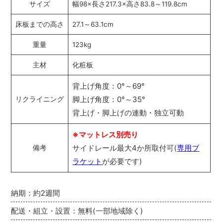
サイズ
幅98×長さ217.3×高さ83.8～119.8cm
床板までの高さ
27.1～63.1cm
重量
123kg
主材
化粧板
背上げ角度：0°～69°
脚上げ角度：0°～35°
リクライニング
背上げ・脚上げの連動・独立可動
※マットレス別売り
サイドレール最大4か所取付可(
専用ブ
備考
ラケット
が必要です)
納期：約2週間
配送・組立・設置：無料(一部地域除く)