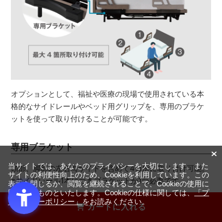
オプションとして、福祉や医療の現場で使用されている本
格的なサイドレールやベッド用グリップを、専用のブラケ
ットを使って取り付けることが可能です。
専用ブラケット
当サイトでは、あなたのプライバシーを大切にします。また
頭部、脚部の左右両サイドを含めて4カ所に取り付け可能。
サイトの利便性向上のため、Cookieを利用しています。この
※サイドレール1本につきブラケットが1つ必要です。
表示を閉じるか、閲覧を継続されることで、Cookieの使用に
同意するものといたします。Cookieの仕様に関しては、
「プ
ライバシーポリシー」
をお読みください。
カートに入れる