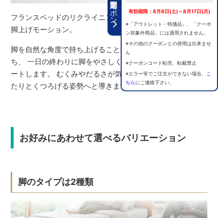
期間限定クーポン
有効期限：8月8日(土)～8月17日(月)
フランスベッドのリクライニングベッドの中でも最大の35°
※「アウトレット・特価品」、「クーポ
脚上げモーション。
ン対象外商品」には適用されません。
※その他のクーポンとの併用は出来ませ
脚を自然な角度で持ち上げることで、無理のない姿勢を保
ん
ち、 一日の終わりに脚をやさしく休ませる心地よさをサポ
※クーポンコード転売、転載禁止
ートします。 むくみやだるさが気になる時間帯にも、ゆっ
※エラー等でご注文ができない場合、
こ
ちら
にご連絡下さい。
たりとくつろげる姿勢へと導きます。
お好みにあわせて選べるバリエーション
脚のタイプは2種類