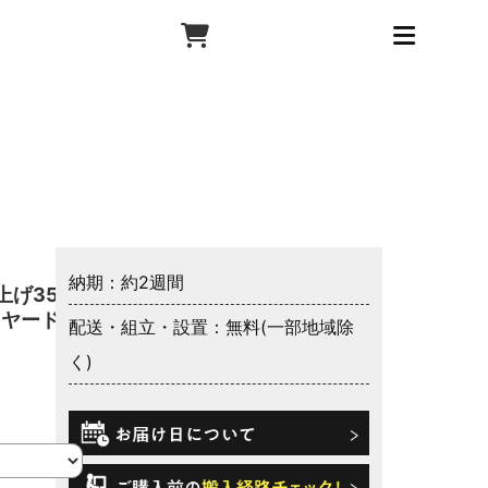
納期：約2週間
げ35°
イヤード
配送・組立・設置：無料(一部地域除
く)