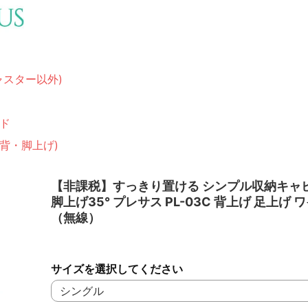
ャスター以外)
ド
(背・脚上げ)
【非課税】すっきり置ける シンプル収納キャ
脚上げ35° プレサス PL-03C 背上げ 足上げ 
（無線）
サイズを選択してください