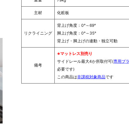
重量
79kg
主材
化粧板
背上げ角度：0°～69°
リクライニング
脚上げ角度：0°～35°
背上げ・脚上げの連動・独立可動
※マットレス別売り
サイドレール最大4か所取付可(
専用ブ
備考
必要です)
この商品は
非課税対象商品
です