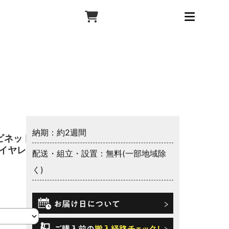
納期：約2週間
ビネット
ワイヤレス
配送・組立・設置：無料(一部地域除
く)