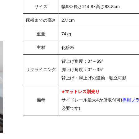
サイズ
幅98×長さ214.8×高さ83.8cm
床板までの高さ
27.1cm
重量
74kg
主材
化粧板
背上げ角度：0°～69°
リクライニング
脚上げ角度：0°～35°
背上げ・脚上げの連動・独立可動
※マットレス別売り
備考
サイドレール最大4か所取付可(
専用ブ
必要です)