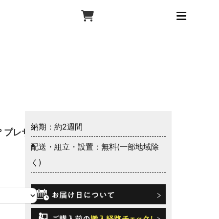
納期：約2週間
 プレサ
配送・組立・設置：無料(一部地域除
く)