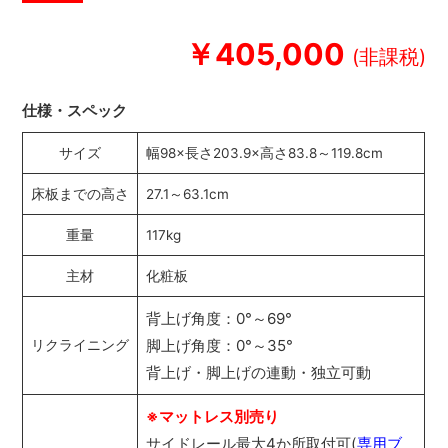
￥405,000
仕様・スペック
サイズ
幅98×長さ203.9×高さ83.8～119.8cm
床板までの高さ
27.1～63.1cm
重量
117kg
主材
化粧板
背上げ角度：0°～69°
脚上げ角度：0°～35°
リクライニング
背上げ・脚上げの連動・独立可動
※マットレス別売り
サイドレール最大4か所取付可(
専用ブ