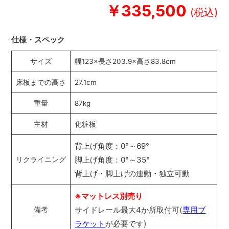
￥335,500
仕様・スペック
サイズ
幅123×長さ203.9×高さ83.8cm
床板までの高さ
27.1cm
重量
87kg
主材
化粧板
背上げ角度：0°～69°
脚上げ角度：0°～35°
リクライニング
背上げ・脚上げの連動・独立可動
※マットレス別売り
サイドレール最大4か所取付可(
専用ブ
備考
ラケット
が必要です)