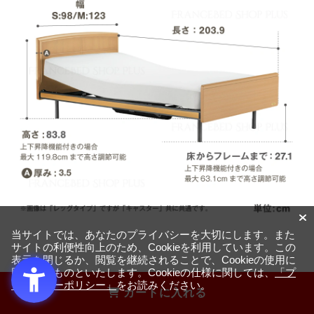
当サイトでは、あなたのプライバシーを大切にします。また
サイトの利便性向上のため、Cookieを利用しています。この
表示を閉じるか、閲覧を継続されることで、Cookieの使用に
同意するものといたします。Cookieの仕様に関しては、
「プ
ライバシーポリシー」
をお読みください。
フランスベッドの電動リクライニングベッ
カートに入れる
ドは安心・安全