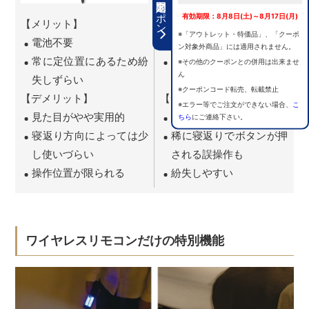
期間限定クーポン
有効期限：8月8日(土)～8月17日(月)
【メリット】
【メリット】
※「アウトレット・特価品」、「クーポ
電池不要
ベッド周りがすっきり
ン対象外商品」には適用されません。
常に定位置にあるため紛
利き手を気にせず自由に
※その他のクーポンとの併用は出来ませ
ん
失しずらい
操作
※クーポンコード転売、転載禁止
【デメリット】
【デメリット】
※エラー等でご注文ができない場合、
こ
見た目がやや実用的
電池切れの不安
ちら
にご連絡下さい。
寝返り方向によっては少
稀に寝返りでボタンが押
し使いづらい
される誤操作も
操作位置が限られる
紛失しやすい
ワイヤレスリモコンだけの特別機能