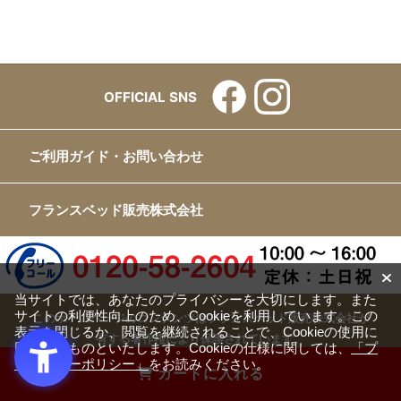
OFFICIAL SNS
ご利用ガイド・お問い合わせ
フランスベッド販売株式会社
当サイトでは、あなたのプライバシーを大切にします。また
サイトの利便性向上のため、Cookieを利用しています。この
このホームページのコンテンツはフランスベッド販売株式会社が
表示を閉じるか、閲覧を継続されることで、Cookieの使用に
有する著作権により保護されています。
同意するものといたします。Cookieの仕様に関しては、
「プ
すべての文章、画像、動画などを、私的利用の範囲を超えて、許
ライバシーポリシー」
をお読みください。
カートに入れる
可なく複製、改変、転載することは禁じられています。
Copyright(c) FRANCEBED Sales Co., ltd. All Rights Reserved.