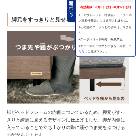
期間限定クーポン
有効期限：8月8日(土)～8月17日(月)
※「アウトレット・特価品」、「クーポ
脚元をすっきりと見せるこだわり設計
ン対象外商品」には適用されません。
※その他のクーポンとの併用は出来ませ
ん
※クーポンコード転売、転載禁止
※エラー等でご注文ができない場合、
こ
ちら
にご連絡下さい。
脚がベッドフレームの内側についているため、脚元がすっ
きりと綺麗に見えるデザインに仕上げました。脚が内側に
入っていることで立ち上がりの際に踵やつま先をぶつける
心配がありません。