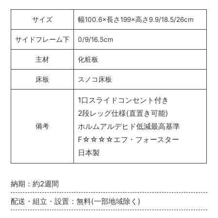
サイズ
幅100.6×長さ199×高さ9.9/18.5/26cm
サイドフレーム下
0/9/16.5cm
主材
化粧板
床板
スノコ床板
1口スライドコンセント付き
2段レッグ仕様(直置き可能)
ホルムアルデヒド低減最高基準
備考
F☆☆☆☆エフ・フォースター
日本製
納期：約2週間
配送・組立・設置：無料(一部地域除く)