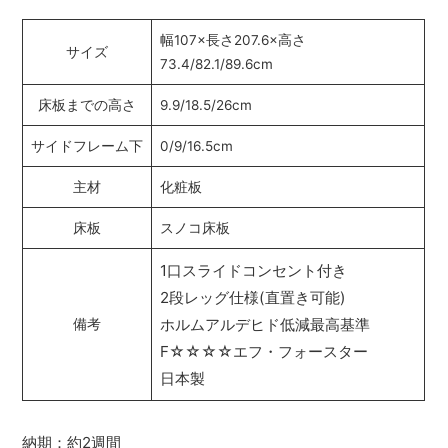
幅107×長さ207.6×高さ
サイズ
73.4/82.1/89.6cm
床板までの高さ
9.9/18.5/26cm
サイドフレーム下
0/9/16.5cm
主材
化粧板
床板
スノコ床板
1口スライドコンセント付き
2段レッグ仕様(直置き可能)
ホルムアルデヒド低減最高基準
備考
F☆☆☆☆エフ・フォースター
日本製
納期：約2週間