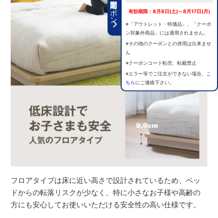
期間限定クーポン
有効期限：8月8日(土)～8月17日(月)
※「アウトレット・特価品」、「クーポ
ン対象外商品」には適用されません。
※その他のクーポンとの併用は出来ませ
ん
※クーポンコード転売、転載禁止
※エラー等でご注文ができない場合、
こ
ちら
にご連絡下さい。
フロアタイプは床に近い高さで設計されているため、ベッ
ドからの転落リスクが少なく、特に小さなお子様や高齢の
方にも安心してお使いいただける安全性の高い仕様です。