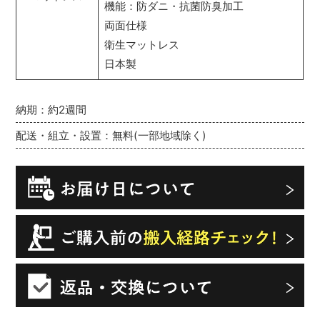
機能：防ダニ・抗菌防臭加工
両面仕様
衛生マットレス
日本製
納期：約2週間
配送・組立・設置：無料(一部地域除く)