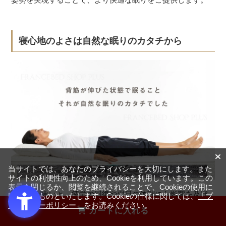
寝心地のよさは自然な眠りのカタチから
当サイトでは、あなたのプライバシーを大切にします。また
サイトの利便性向上のため、Cookieを利用しています。この
表示を閉じるか、閲覧を継続されることで、Cookieの使用に
寝姿勢が悪いと、疲労の回復や翌日の体調にも影響を及ぼ
同意するものといたします。Cookieの仕様に関しては、
「プ
ライバシーポリシー」
をお読みください。
すため、寝る姿勢と体調には密接な関係があります。たく
カートに入れる
さん寝たのに疲れが取れない、毎日寝起きは腰が痛い…。そ