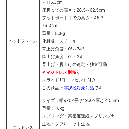
～116.3cm
床板までの高さ：28.5～62.5cm
フットボードまでの高さ：45.3～
79.3cm
重量：86kg
化粧板、スチール
ベッドフレーム
背上げ角度：0°～74°
脚上げ角度：0°～24°
背上げ・脚上げの連動・独立可動
※マットレス別売り
スライド1口コンセント付き
この商品は
非課税対象商品
です
サイズ：幅970×長さ1950×厚さ210mm
重量：18kg
スプリング：高密度連続スプリング
®
生地：ダブルニット生地
マットレス