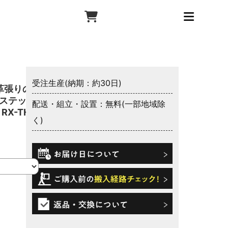
受注生産(納期：約30日)
革張りの
ボステッソ
配送・組立・設置：無料(一部地域除
RX-THF
く)