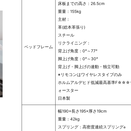
床板までの高さ：26.5cm
重量：155kg
主材：
革(総本革張り)
スチール
リクライニング：
ベッドフレーム
背上げ角度：0°～77°
脚上げ角度：0°～30°
背上げ・脚上げの連動・独立可動
※リモコンはワイヤレスタイプのみ
ホルムアルデヒド低減最高基準F☆☆☆
ォースター
日本製
幅190×長さ195×厚さ19cm
重量：42kg
スプリング：高密度連続スプリング
®