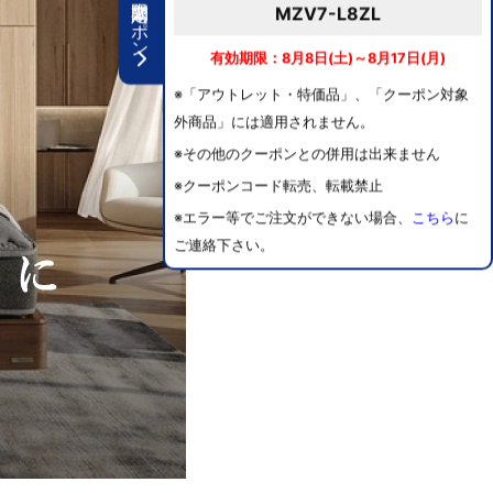
期間限定クーポン
MZV7-L8ZL
有効期限：8月8日(土)～8月17日(月)
※「アウトレット・特価品」、「クーポン対象
外商品」には適用されません。
※その他のクーポンとの併用は出来ません
※クーポンコード転売、転載禁止
※エラー等でご注文ができない場合、
こちら
に
ご連絡下さい。