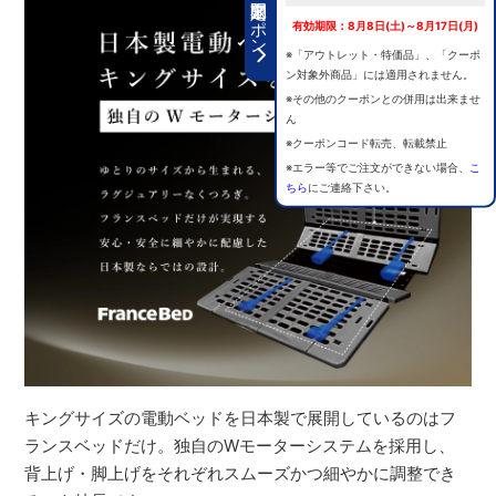
期間限定クーポン
有効期限：8月8日(土)～8月17日(月)
※「アウトレット・特価品」、「クーポ
ン対象外商品」には適用されません。
※その他のクーポンとの併用は出来ませ
ん
※クーポンコード転売、転載禁止
※エラー等でご注文ができない場合、
こ
ちら
にご連絡下さい。
キングサイズの電動ベッドを日本製で展開しているのはフ
ランスベッドだけ。独自のWモーターシステムを採用し、
背上げ・脚上げをそれぞれスムーズかつ細やかに調整でき