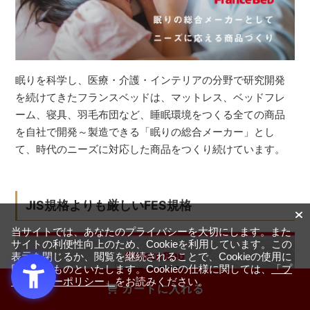
眠りを科学し、医療・介護・インテリアの分野で研究開発
を続けてきたフランスベッドは、マットレス、ベッドフレ
ーム、寝具、羽毛布団など、睡眠環境をつくる全ての商品
を自社で開発～製造できる「眠りの総合メーカー」とし
て、時代のニーズに対応した商品をつくり続けています。
JIS規格よりも厳しいFES規格
当サイトでは、あなたのプライバシーを大切にします。また
サイトの利便性向上のため、Cookieを利用しています。この
表示を閉じるか、閲覧を継続されることで、Cookieの使用に
同意するものといたします。Cookieの仕様に関しては、
「プ
ライバシーポリシー」
をお読みください。
カートに入れる