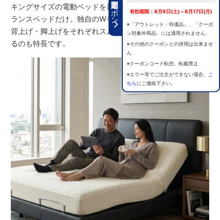
期間限定クーポン
キングサイズの電動ベッドを日本製で展開しているのはフ
有効期限：8月8日(土)～8月17日(月)
ランスベッドだけ。独自のWモーターシステムを採用し、
※「アウトレット・特価品」、「クーポ
背上げ・脚上げをそれぞれスムーズかつ細やかに調整でき
ン対象外商品」には適用されません。
るのも特長です。
※その他のクーポンとの併用は出来ませ
ん
※クーポンコード転売、転載禁止
※エラー等でご注文ができない場合、
こ
ちら
にご連絡下さい。