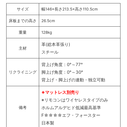
サイズ
幅146×長さ213.5×高さ110.5cm
床板までの高さ
26.5cm
重量
128kg
革(総本革張り)
主材
スチール
背上げ角度：0°～77°
脚上げ角度：0°～30°
リクライニング
背上げ・脚上げの連動・独立可動
※マットレス別売り
※リモコンはワイヤレスタイプのみ
ホルムアルデヒド低減最高基準
備考
F☆☆☆☆エフ・フォースター
日本製