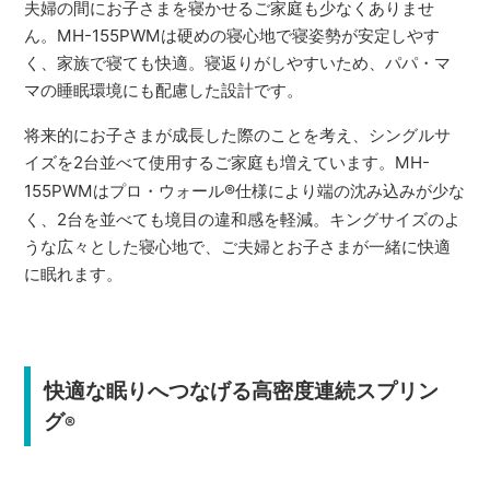
夫婦の間にお子さまを寝かせるご家庭も少なくありませ
ん。MH-155PWMは硬めの寝心地で寝姿勢が安定しやす
く、家族で寝ても快適。寝返りがしやすいため、パパ・マ
マの睡眠環境にも配慮した設計です。
将来的にお子さまが成長した際のことを考え、シングルサ
イズを2台並べて使用するご家庭も増えています。MH-
155PWMはプロ・ウォール
®
仕様により端の沈み込みが少な
く、2台を並べても境目の違和感を軽減。キングサイズのよ
うな広々とした寝心地で、ご夫婦とお子さまが一緒に快適
に眠れます。
快適な眠りへつなげる高密度連続スプリン
グ
®