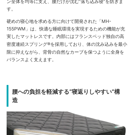
ン全体を均等に支え、腰だけが沈む“落ち込み寝”を防ぎま
す。
硬めの寝心地を求める方に向けて開発された「MH-
155PWM」は、快適な睡眠環境を実現するための機能が充
実したマットレスです。内部にはフランスベッド独自の高
密度連続スプリング
®
を採用しており、体の沈み込みを最小
限に抑えながら、背骨の自然なカーブを保つように全身を
バランスよく支えます。
腰への負担を軽減する“寝返りしやすい”構
造