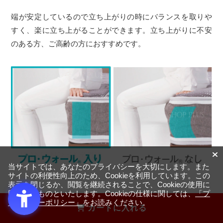
端が安定しているので立ち上がりの時にバランスを取りや
すく、楽に立ち上がることができます。立ち上がりに不安
のある方、ご高齢の方におすすめです。
当サイトでは、あなたのプライバシーを大切にします。また
サイトの利便性向上のため、Cookieを利用しています。この
表示を閉じるか、閲覧を継続されることで、Cookieの使用に
同意するものといたします。Cookieの仕様に関しては、
「プ
ヘタり、型崩れが起きにくい設計なので、ベッドの端に座
ライバシーポリシー」
をお読みください。
カートに入れる
ることが多い方でも安心してお使いいただけます。