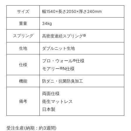
サイズ
幅1540×長さ2050×厚さ240mm
重量
34kg
®
スプリング
高密度連続スプリング
生地
ダブルニット生地
プロ・ウォール
®
仕様
仕様
モアリー
®
N仕様
機能
防ダニ・抗菌防臭加工
両面仕様
衛生マットレス
備考
日本製
受注生産(納期：約3週間)