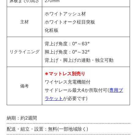
床板までの高さ
270mm
ホワイトアッシュ材
ホワイトオーク柾目突板
主材
化粧板
背上げ角度：0°～63°
脚上げ角度：0°～32°
リクライニング
背上げ・脚上げの連動・独立可動
※マットレス別売り
ワイヤレス充電機能付
備考
サイドレール最大4か所取付可(
専用ブ
ラケット
が必要です)
納期：約2週間
配送・組立・設置：無料(一部地域除く)