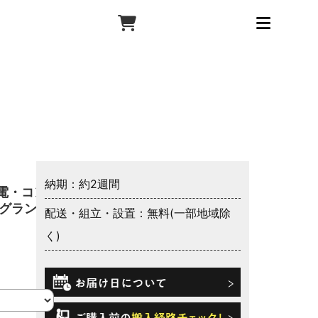
納期：約2週間
電・コン
 グランサ
配送・組立・設置：無料(一部地域除
く)