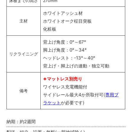
床板までの高さ
270mm
ホワイトアッシュ材
ホワイトオーク柾目突板
主材
化粧板
背上げ角度：0°～67°
脚上げ角度：0°～34°
リクライニング
ヘッドレスト：-13°～40°
背上げ・脚上げの連動・独立可動
※マットレス別売り
ワイヤレス充電機能付
備考
サイドレール最大4か所取付可(
専用ブ
ラケット
が必要です)
納期：約2週間