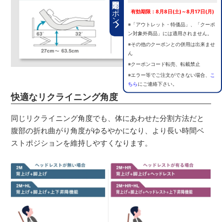
期間限定クーポン
有効期限：8月8日(土)～8月17日(月)
※「アウトレット・特価品」、「クーポ
ン対象外商品」には適用されません。
※その他のクーポンとの併用は出来ませ
ん
※クーポンコード転売、転載禁止
※エラー等でご注文ができない場合、
こ
ちら
にご連絡下さい。
快適なリクライニング角度
同じリクライニング角度でも、体にあわせた分割方法だと
腹部の折れ曲がり角度がゆるやかになり、より長い時間ベ
ストポジションを維持しやすくなります。