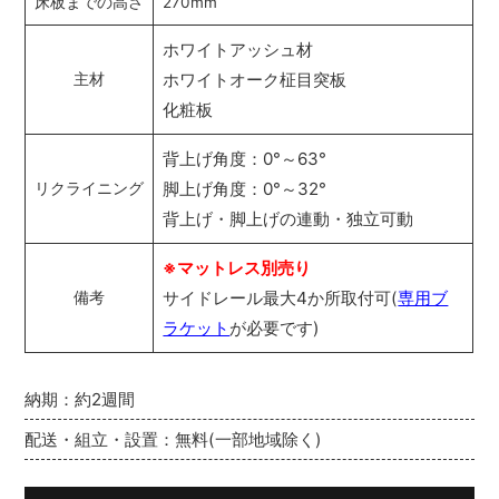
床板までの高さ
270mm
ホワイトアッシュ材
ホワイトオーク柾目突板
主材
化粧板
背上げ角度：0°～63°
脚上げ角度：0°～32°
リクライニング
背上げ・脚上げの連動・独立可動
※マットレス別売り
サイドレール最大4か所取付可(
専用ブ
備考
ラケット
が必要です)
納期：約2週間
配送・組立・設置：無料(一部地域除く)