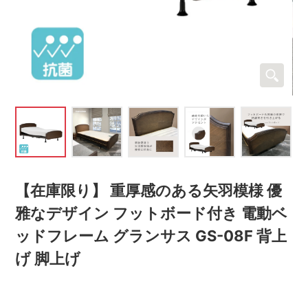
【在庫限り】 重厚感のある矢羽模様 優
雅なデザイン フットボード付き 電動ベ
ッドフレーム グランサス GS-08F 背上
げ 脚上げ