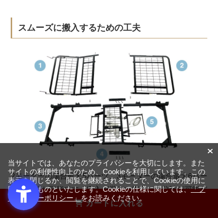
スムーズに搬入するための工夫
当サイトでは、あなたのプライバシーを大切にします。また
サイトの利便性向上のため、Cookieを利用しています。この
2モーターの場合最大5パーツ、3モーターの場合最大6パー
表示を閉じるか、閲覧を継続されることで、Cookieの使用に
ツに分離が可能です。搬入が厳しい場合には分離が可能だ
同意するものといたします。Cookieの仕様に関しては、
「プ
ライバシーポリシー」
をお読みください。
からスムーズに行くような工夫をしています。搬入経路の
カートに入れる
問題で電動ベッドの購入を諦めていた方も、搬入できる可