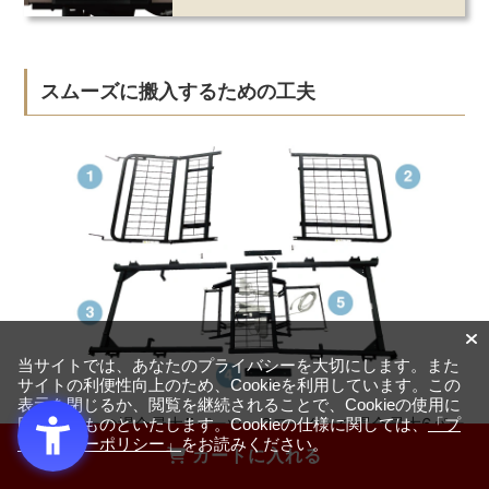
スムーズに搬入するための工夫
当サイトでは、あなたのプライバシーを大切にします。また
サイトの利便性向上のため、Cookieを利用しています。この
表示を閉じるか、閲覧を継続されることで、Cookieの使用に
2モーターの場合最大5パーツ、3モーターの場合最大6パー
同意するものといたします。Cookieの仕様に関しては、
「プ
ライバシーポリシー」
をお読みください。
ツに分離が可能です。搬入が厳しい場合には分離が可能だ
カートに入れる
からスムーズに行くような工夫をしています。搬入経路の