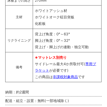
床板までの高さ
270mm
ホワイトアッシュ材
ホワイトオーク柾目突板
主材
化粧板
背上げ角度：0°～63°
脚上げ角度：0°～32°
リクライニング
背上げ・脚上げの連動・独立可動
※マットレス別売り
サイドレール最大4か所取付可(
専用ブ
備考
ラケット
が必要です)
この商品は
非課税対象商品
です
納期：約2週間
配送・組立・設置：無料(一部地域除く)