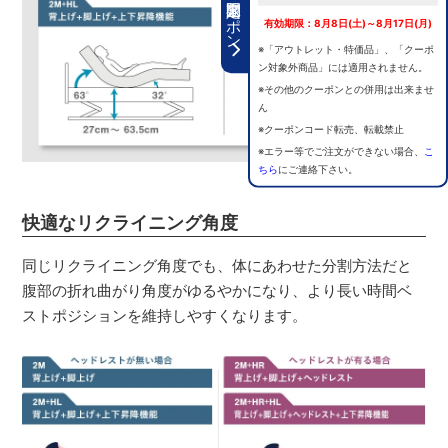
期間限定クーポン
有効期限：8月8日(土)～8月17日(月)
※「アウトレット・特価品」、「クーポ
ン対象外商品」には適用されません。
※その他のクーポンとの併用は出来ませ
ん
※クーポンコード転売、転載禁止
※エラー等でご注文ができない場合、
こ
ちら
にご連絡下さい。
快適なリクライニング角度
同じリクライニング角度でも、体にあわせた分割方法だと
腹部の折れ曲がり角度がゆるやかになり、より長い時間ベ
ストポジションを維持しやすくなります。