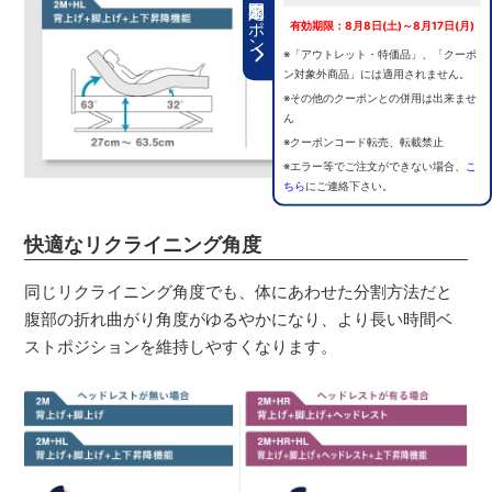
期間限定クーポン
有効期限：8月8日(土)～8月17日(月)
※「アウトレット・特価品」、「クーポ
ン対象外商品」には適用されません。
※その他のクーポンとの併用は出来ませ
ん
※クーポンコード転売、転載禁止
※エラー等でご注文ができない場合、
こ
ちら
にご連絡下さい。
快適なリクライニング角度
同じリクライニング角度でも、体にあわせた分割方法だと
腹部の折れ曲がり角度がゆるやかになり、より長い時間ベ
ストポジションを維持しやすくなります。