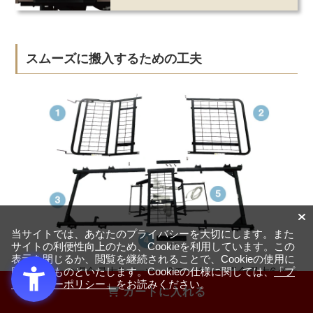
スムーズに搬入するための工夫
当サイトでは、あなたのプライバシーを大切にします。また
サイトの利便性向上のため、Cookieを利用しています。この
表示を閉じるか、閲覧を継続されることで、Cookieの使用に
2モーターの場合最大5パーツ、3モーターの場合最大6パー
同意するものといたします。Cookieの仕様に関しては、
「プ
ライバシーポリシー」
をお読みください。
ツに分離が可能です。搬入が厳しい場合には分離が可能だ
カートに入れる
からスムーズに行くような工夫をしています。搬入経路の