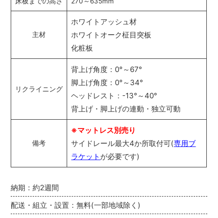
床板までの高さ
270～635mm
ホワイトアッシュ材
ホワイトオーク柾目突板
主材
化粧板
背上げ角度：0°～67°
脚上げ角度：0°～34°
リクライニング
ヘッドレスト：-13°～40°
背上げ・脚上げの連動・独立可動
※マットレス別売り
サイドレール最大4か所取付可(
専用ブ
備考
ラケット
が必要です)
納期：約2週間
配送・組立・設置：無料(一部地域除く)