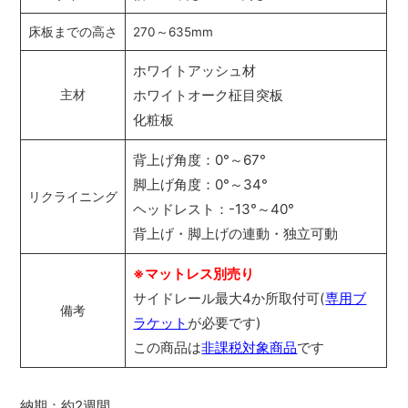
床板までの高さ
270～635mm
ホワイトアッシュ材
ホワイトオーク柾目突板
主材
化粧板
背上げ角度：0°～67°
脚上げ角度：0°～34°
リクライニング
ヘッドレスト：-13°～40°
背上げ・脚上げの連動・独立可動
※マットレス別売り
サイドレール最大4か所取付可(
専用ブ
備考
ラケット
が必要です)
この商品は
非課税対象商品
です
納期：約2週間