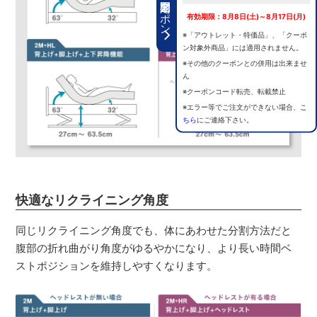
期間限定クーポン
有効期限：8月8日(土)～8月17日(月)
※「アウトレット・特価品」、「クーポ
ン対象外商品」には適用されません。
※その他のクーポンとの併用は出来ませ
ん
※クーポンコード転売、転載禁止
※エラー等でご注文ができない場合、
こ
ちら
にご連絡下さい。
快適なリクライニング角度
同じリクライニング角度でも、体にあわせた分割方法だと
腹部の折れ曲がり角度がゆるやかになり、より長い時間ベ
ストポジションを維持しやすくなります。